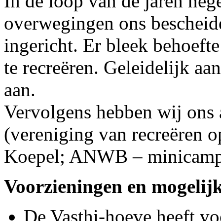
In de loop van de jaren nege
overwegingen ons bescheide
ingericht. Er bleek behoeft
te recreëren. Geleidelijk aa
aan.
Vervolgens hebben wij ons 
(vereniging van recreëren o
Koepel; ANWB – minicampi
Voorzieningen en mogelij
De Vasthi-hoeve heeft vo